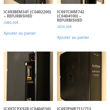
IC693BEM341 (C0402200)
IC697CMM742
– REFURBISHED
(C0404100) –
REFURBISHED
3480,00
€
2820,00
€
Ajouter au panier
Ajouter au panier
IC697CPX928 (C0404150)
IC697PWR711/713