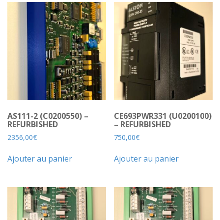
AS111-2 (C0200550) –
CE693PWR331 (U0200100)
REFURBISHED
– REFURBISHED
2356,00
€
750,00
€
Ajouter au panier
Ajouter au panier