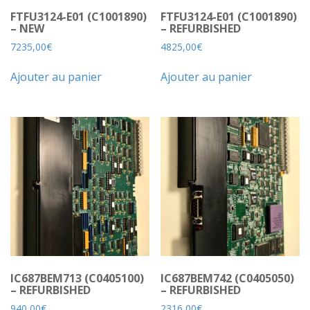
FTFU3124-E01 (C1001890)
FTFU3124-E01 (C1001890)
– NEW
– REFURBISHED
7235,00
€
4825,00
€
Ajouter au panier
Ajouter au panier
IC687BEM713 (C0405100)
IC687BEM742 (C0405050)
– REFURBISHED
– REFURBISHED
940,00
€
2316,00
€