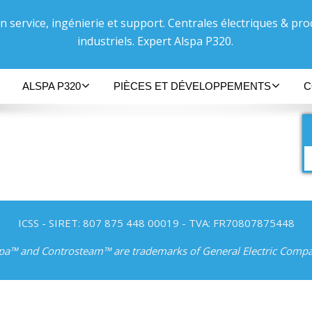
n service, ingénierie et support. Centrales électriques & pr
industriels. Expert Alspa P320.
ALSPA P320
PIÈCES ET DÉVELOPPEMENTS
C
ICSS - SIRET: 807 875 448 00019 - TVA: FR70807875448
pa™ and Controsteam™ are trademarks of General Electric Comp